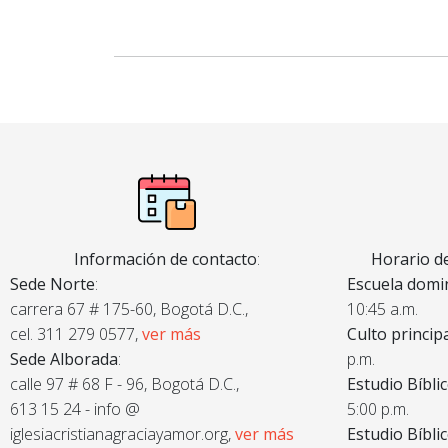
Información de contacto
:
Horario de
Sede Norte
:
Escuela domin
carrera 67 # 175-60, Bogotá D.C.,
10:45 a.m.
cel. 311 279 0577,
ver más
Culto princip
Sede Alborada
:
p.m.
calle 97 # 68 F - 96, Bogotá D.C.,
Estudio Bíbli
613 15 24 - info @
5:00 p.m.
iglesiacristianagraciayamor.org,
ver más
Estudio Bíbli