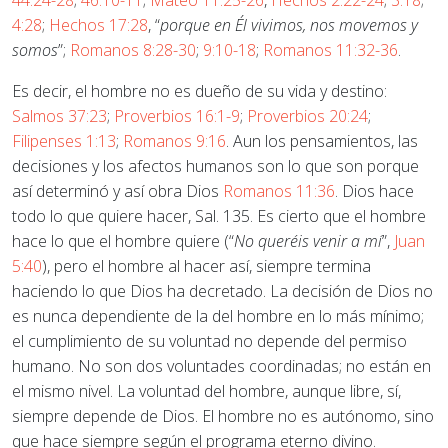
44:24-28
;
46:10-11
;
Mateo 11:25-26
,
Hechos 2:22-24
;
3:18
;
4:28
;
Hechos 17:28
, “
porque en Él vivimos, nos movemos y
somos
”;
Romanos 8:28-30
;
9:10-18
;
Romanos 11:32-36
.
Es decir, el hombre no es dueño de su vida y destino:
Salmos 37:23
;
Proverbios 16:1-9
;
Proverbios 20:24
;
Filipenses 1:13
;
Romanos 9:16
. Aun los pensamientos, las
decisiones y los afectos humanos son lo que son porque
así determinó y así obra Dios
Romanos 11:36
. Dios hace
todo lo que quiere hacer, Sal. 135. Es cierto que el hombre
hace lo que el hombre quiere (“
No queréis venir a mí
”,
Juan
5:40
), pero el hombre al hacer así, siempre termina
haciendo lo que Dios ha decretado. La decisión de Dios no
es nunca dependiente de la del hombre en lo más mínimo;
el cumplimiento de su voluntad no depende del permiso
humano. No son dos voluntades coordinadas; no están en
el mismo nivel. La voluntad del hombre, aunque libre, sí,
siempre depende de Dios. El hombre no es autónomo, sino
que hace siempre según el programa eterno divino.