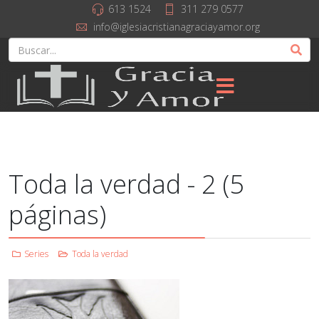
613 1524
311 279 0577
info@iglesiacristianagraciayamor.org
Toda la verdad - 2 (5
páginas)
Series
Toda la verdad