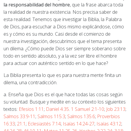
la responsabilidad del hombre
, que la frase abarca toda
la realidad de nuestra existencia. Nos precisa saber de
esta realidad. Tenemos que investigar la Biblia, la Palabra
de Dios, para escuchar a Dios mismo explicándose, cómo
es y cómo es su mundo. Casi desde el comienzo de
nuestra investigación, descubrimos que el tema presenta
un dilema. ¿Cómo puede Dios ser siempre soberano sobre
todo en sentido absoluto, y a la vez ser libre el hombre
para actuar con auténtico sentido en lo que hace?
La Biblia presenta lo que es para nuestra mente finita un
dilema, una contradicción.
a. Enseña que Dios es el que hace todas las cosas según
su voluntad. Busque y medite en su contexto los siguientes
textos:
Efesios 1:11
;
Daniel 4:35
.
1 Samuel 2:1-10
;
Job 23:13
;
Salmos 33:9-11
;
Salmos 115:3
;
Salmos 135:6
;
Proverbios
16:33
;
21:1
;
Eclesiastés 7:14
;
Isaías 14:24-27
;
Isaías 43:12
;