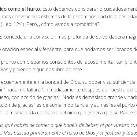
ido como el hurto
. Esto debemos considerarlo cuidadosament
 más convencidos estemos de la pecaminosidad de la ansiedad
 (Heb. 12:4). Pero, ¿cómo vamos a combatirla?
nos conceda una convicción más profunda de su verdadera magn
oración especial y ferviente, para que podamos ser librados d
tan pronto como seamos conscientes del acoso mental, tan pr
ios y pidiéndole que nos libre de este.
 frecuentemente en la bondad de Dios, su poder y su suficienc
ir “¡nada me faltará!”. Inmediatamente después de nuestra exho
 ruego, con acción de gracias”. Nada es demasiado grande y n
acción de gracias” es de suma importancia, y aun así es el punto 
or la misma: es la confianza del niño que espera que su Padre 
da, qué habéis de comer o qué habéis de beber; ni por vuestro cue
... Mas buscad primeramente el reino de Dios y su justicia, y tod