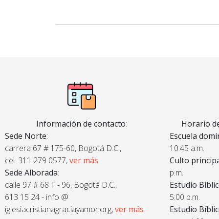
Información de contacto
:
Horario de
Sede Norte
:
Escuela domin
carrera 67 # 175-60, Bogotá D.C.,
10:45 a.m.
cel. 311 279 0577,
ver más
Culto princip
Sede Alborada
:
p.m.
calle 97 # 68 F - 96, Bogotá D.C.,
Estudio Bíbli
613 15 24 - info @
5:00 p.m.
iglesiacristianagraciayamor.org,
ver más
Estudio Bíbli