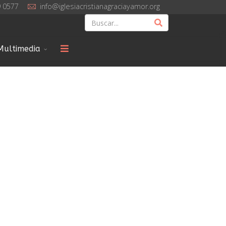
9 0577
info@iglesiacristianagraciayamor.org
Multimedia