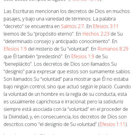
Las Escrituras mencionan los decretos de Dios en muchos
pasajes, y bajo una variedad de términos. La palabra
“decreto” se encuentra en
Salmos 2:7
. En
Efesios 3:11
leemos de Su “propósito eterno”. En
Hechos 2:23
de Su
“determinado consejo y anticipado conocimiento”. En
Efesios 1:9
del misterio de Su “voluntad”. En
Romanos 8:29
que Él también “predestinó”. En
Efesios 1:9
de Su
“beneplácito”. Los decretos de Dios son llamados Su
“designio” para expresar que estos son sumamente sabios.
Son llamados Su “voluntad” para mostrar que Él no estaba
bajo ningún control, sino que actuó según le plació. Cuando
la voluntad de un hombre es la regla de su conducta, esta
es usualmente caprichosa e irracional; pero la
sabiduría
siempre está asociada con la “voluntad” en el proceder de
la Divinidad, y, en consecuencia, los decretos de Dios son
descritos como “el designio de Su voluntad” (
Efesios 1:11
).