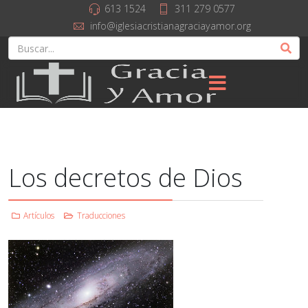
613 1524
311 279 0577
info@iglesiacristianagraciayamor.org
Los decretos de Dios
Artículos
Traducciones