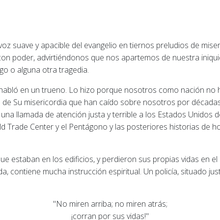
voz suave y apacible del evangelio en tiernos preludios de mise
con poder, advirtiéndonos que nos apartemos de nuestra iniquid
go o alguna otra tragedia.
 habló en un trueno. Lo hizo porque nosotros como nación no 
s de Su misericordia que han caído sobre nosotros por décadas,
na llamada de atención justa y terrible a los Estados Unidos 
d Trade Center y el Pentágono y las posteriores historias de h
ue estaban en los edificios, y perdieron sus propias vidas en 
 contiene mucha instrucción espiritual. Un policía, situado justo
"No miren arriba; no miren atrás;
¡corran por sus vidas!"