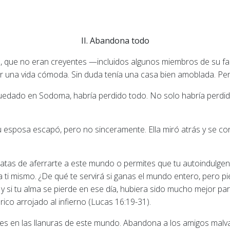
II. Abandona todo
, que no eran creyentes —incluidos algunos miembros de su fa
r una vida cómoda. Sin duda tenía una casa bien amoblada. Per
uedado en Sodoma, habría perdido todo. No solo habría perdido
esposa escapó, pero no sinceramente. Ella miró atrás y se conv
tratas de aferrarte a este mundo o permites que tu autoindulge
 a ti mismo. ¿De qué te servirá si ganas el mundo entero, pero 
, y si tu alma se pierde en ese día, hubiera sido mucho mejor p
ico arrojado al infierno (Lucas 16:19-31).
es en las llanuras de este mundo. Abandona a los amigos malvado