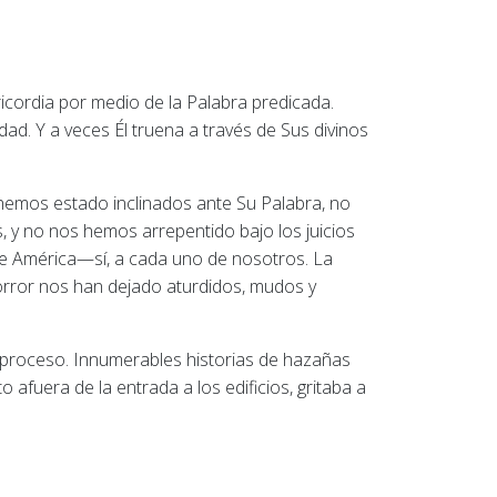
ricordia por medio de la Palabra predicada.
ad. Y a veces Él truena a través de Sus divinos
hemos estado inclinados ante Su Palabra, no
 y no nos hemos arrepentido bajo los juicios
de América—sí, a cada uno de nosotros. La
orror nos han dejado aturdidos, mudos y
el proceso. Innumerables historias de hazañas
 afuera de la entrada a los edificios, gritaba a