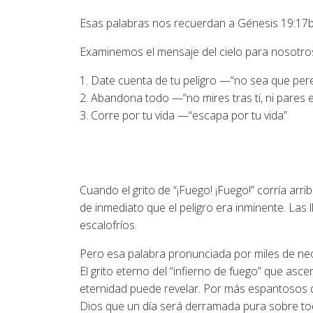
Esas palabras nos recuerdan a Génesis 19:17b, “
Examinemos el mensaje del cielo para nosotros 
1. Date cuenta de tu peligro —“no sea que per
2. Abandona todo —“no mires tras ti, ni pares e
3. Corre por tu vida —“escapa por tu vida”
Cuando el grito de “¡Fuego! ¡Fuego!” corría arri
de inmediato que el peligro era inminente. Las
escalofríos.
Pero esa palabra pronunciada por miles de neo
El grito eterno del “infierno de fuego” que asc
eternidad puede revelar. Por más espantosos q
Dios que un día será derramada pura sobre todo