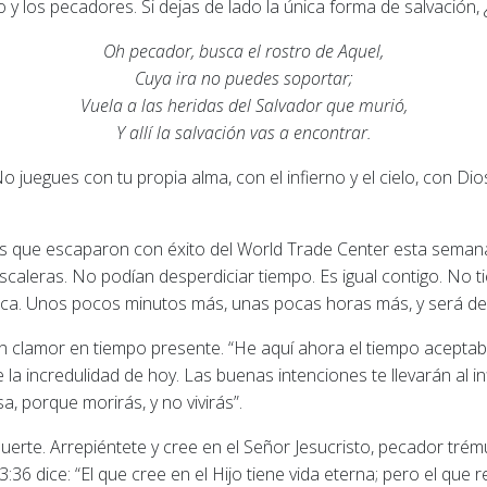
 y los pecadores. Si dejas de lado la única forma de salvació
Oh pecador, busca el rostro de Aquel,
Cuya ira no puedes soportar;
Vuela a las heridas del Salvador que murió,
Y allí la salvación vas a encontrar.
No juegues con tu propia alma, con el infierno y el cielo, con D
os que escaparon con éxito del World Trade Center esta semana,
escaleras. No podían desperdiciar tiempo. Es igual contigo. No 
unca. Unos pocos minutos más, unas pocas horas más, y será de
n clamor en tiempo presente. “He aquí ahora el tiempo aceptable
a incredulidad de hoy. Las buenas intenciones te llevarán al inf
, porque morirás, y no vivirás”.
rte. Arrepiéntete y cree en el Señor Jesucristo, pecador trému
:36 dice: “El que cree en el Hijo tiene vida eterna; pero el que r