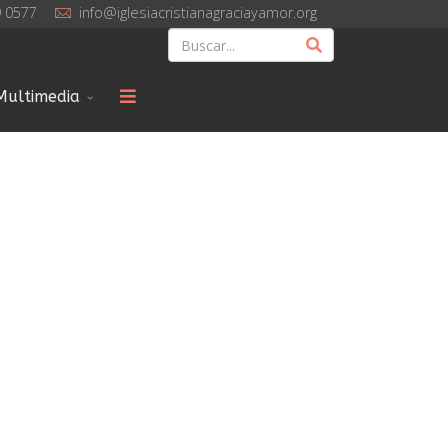
9 0577
info@iglesiacristianagraciayamor.org
Multimedia