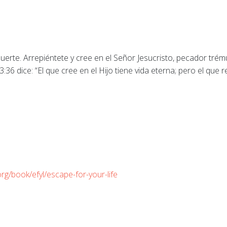
rte. Arrepiéntete y cree en el Señor Jesucristo, pecador trému
:36 dice: “El que cree en el Hijo tiene vida eterna; pero el que r
org/book/efyl/escape-for-your-life