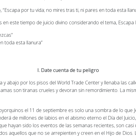
Escapa por tu vida; no mires tras ti, ni pares en toda esta lla
en este tiempo de juicio divino considerando el tema, Escapa P
ezcas”
n toda esta llanura”
I. Date cuenta de tu peligro
ba y abajo por los pisos del World Trade Center y llenaba las ca
 llamas son tiranas crueles y devoran sin remordimiento. La mi
yorquinos el 11 de septiembre es solo una sombra de lo que Je
enderá de millones de labios en el abismo eterno el Día del Juic
ue hayan sido los eventos de las semanas recientes, son casi 
s aquellos que no se arrepienten y creen en el Hijo de Dios. La