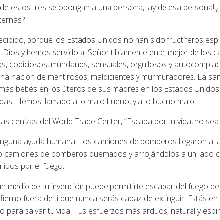
 donde estos tres se opongan a una persona, ¡ay de esa persona!
eternas?
bido, porque los Estados Unidos no han sido fructíferos esp
e Dios y hemos servido al Señor tibiamente en el mejor de los 
s, codiciosos, mundanos, sensuales, orgullosos y autocomplac
na nación de mentirosos, maldicientes y murmuradores. La san
más bebés en los úteros de sus madres en los Estados Unidos 
das. Hemos llamado a lo malo bueno, y a lo bueno malo.
as cenizas del World Trade Center, “Escapa por tu vida, no sea
ninguna ayuda humana. Los camiones de bomberos llegaron a l
ndo camiones de bomberos quemados y arrojándolos a un lado c
midos por el fuego.
gún medio de tu invención puede permitirte escapar del fuego de
fierno fuera de ti que nunca serás capaz de extinguir. Estás en
o para salvar tu vida. Tus esfuerzos más arduos, natural y espir