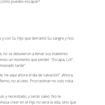
n, ¿cómo puedes escapar?
ios y con Su Hijo que derramó Su sangre y nos
 no se detuvieron a llenar sus maletines.
tienes un momento que perder. “Escapa, Lot”,
masiado tarde”.
; he aquí ahora el día de salvación”. ¡Ahora,
ierno, no al cielo. Procrastinar no solo roba
lo y necesitado, y serás salvo. No te
ehúsa creer en el Hijo no verá la vida, sino que