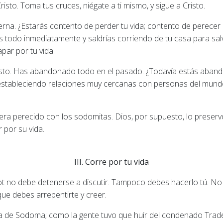
to. Toma tus cruces, niégate a ti mismo, y sigue a Cristo.
terna. ¿Estarás contento de perder tu vida; contento de perecer
rías todo inmediatamente y saldrías corriendo de tu casa para sa
par por tu vida.
s esto. Has abandonado todo en el pasado. ¿Todavía estás aban
stableciendo relaciones muy cercanas con personas del mundo
iera perecido con los sodomitas. Dios, por supuesto, lo preser
por su vida.
III. Corre por tu vida
. Lot no debe detenerse a discutir. Tampoco debes hacerlo tú. N
ue debes arrepentirte y creer.
a de Sodoma; como la gente tuvo que huir del condenado Trade