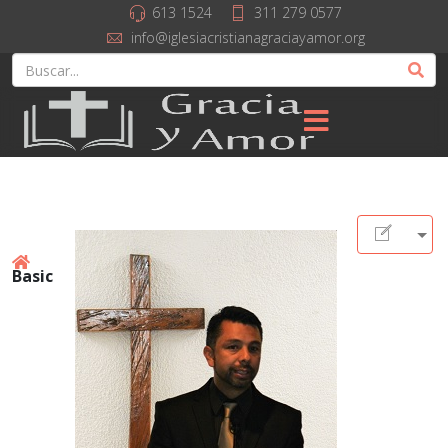
613 1524
311 279 0577
info@iglesiacristianagraciayamor.org
Basic